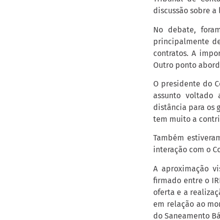
discussão sobre a
No debate, fora
principalmente dev
contratos. A imp
Outro ponto aborda
O presidente do C
assunto voltado 
distância para os 
tem muito a contri
Também estiveram
interação com o C
A aproximação vi
firmado entre o I
oferta e a realiz
em relação ao mon
do Saneamento Bá