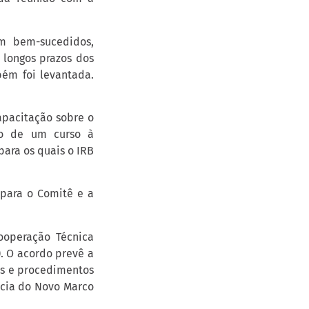
m bem-sucedidos,
e longos prazos dos
ém foi levantada.
apacitação sobre o
nto de um curso à
para os quais o IRB
para o Comitê e a
ooperação Técnica
. O acordo prevê a
as e procedimentos
ncia do Novo Marco