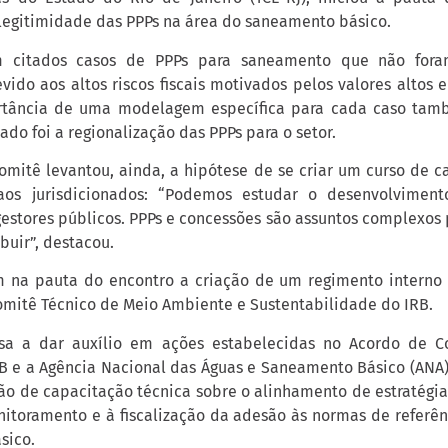
 legitimidade das PPPs na área do saneamento básico.
m citados casos de PPPs para saneamento que não fora
ido aos altos riscos fiscais motivados pelos valores altos 
ortância de uma modelagem específica para cada caso tamb
do foi a regionalização das PPPs para o setor.
omitê levantou, ainda, a hipótese de se criar um curso de c
aos jurisdicionados: “Podemos estudar o desenvolvime
gestores públicos. PPPs e concessões são assuntos complexos 
buir”, destacou.
 na pauta do encontro a criação de um regimento interno 
omitê Técnico de Meio Ambiente e Sustentabilidade do IRB.
sa a dar auxílio em ações estabelecidas no Acordo de C
RB e a Agência Nacional das Águas e Saneamento Básico (ANA)
ação de capacitação técnica sobre o alinhamento de estratégi
itoramento e à fiscalização da adesão às normas de referê
sico.