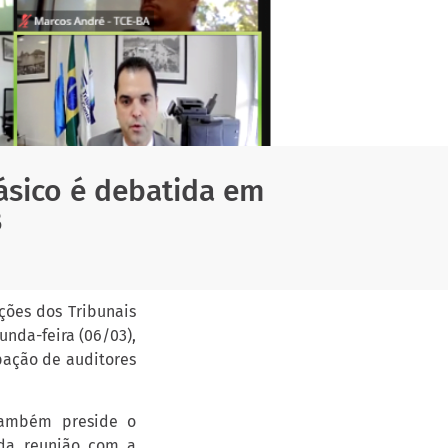
sico é debatida em
B
ções dos Tribunais
unda-feira (06/03),
pação de auditores
também preside o
 da reunião com a