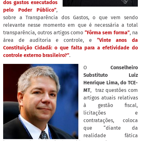
dos gastos executados
pelo Poder Público”
,
sobre a Transparência dos Gastos, o que vem sendo
relevante nesse momento em que é necessária a total
transparência, outros artigos como
“Fôrma sem forma”
, na
área de auditoria e controle, e
“Vinte anos da
Constituição Cidadã: o que falta para a efetividade do
controle externo brasileiro?”
.
O
Conselheiro
Substituto Luiz
Henrique Lima, do TCE-
MT
, traz questões com
artigos atuais relativas
à gestão fiscal,
licitações e
contratações, coloca
que “diante da
realidade fática