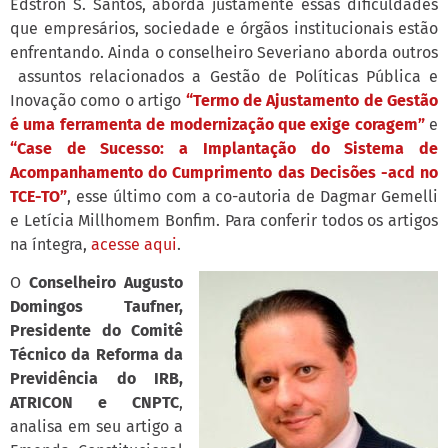
Edstron S. Santos, aborda justamente essas dificuldades
que empresários, sociedade e órgãos institucionais estão
enfrentando. Ainda o conselheiro Severiano aborda outros
assuntos relacionados a Gestão de Políticas Pública e
Inovação como o artigo
“Termo de Ajustamento de Gestão
é uma ferramenta de modernização que exige coragem”
e
“Case de Sucesso: a Implantação do Sistema de
Acompanhamento do Cumprimento das Decisões -acd no
TCE-TO”
, esse último com a co-autoria de Dagmar Gemelli
e Letícia Millhomem Bonfim. Para conferir todos os artigos
na íntegra,
acesse aqui
.
O
Conselheiro Augusto
Domingos Taufner,
Presidente do Comitê
Técnico da Reforma da
Previdência do IRB,
ATRICON e CNPTC
,
analisa em seu artigo a