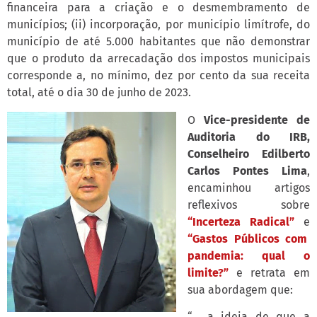
financeira para a criação e o desmembramento de
municípios; (ii) incorporação, por município limítrofe, do
município de até 5.000 habitantes que não demonstrar
que o produto da arrecadação dos impostos municipais
corresponde a, no mínimo, dez por cento da sua receita
total, até o dia 30 de junho de 2023.
O
Vice-presidente de
Auditoria do IRB,
Conselheiro Edilberto
Carlos Pontes Lima
,
encaminhou artigos
reflexivos sobre
“Incerteza Radical”
e
“Gastos Públicos com
pandemia: qual o
limite?”
e retrata em
sua abordagem que:
“… a ideia de que a