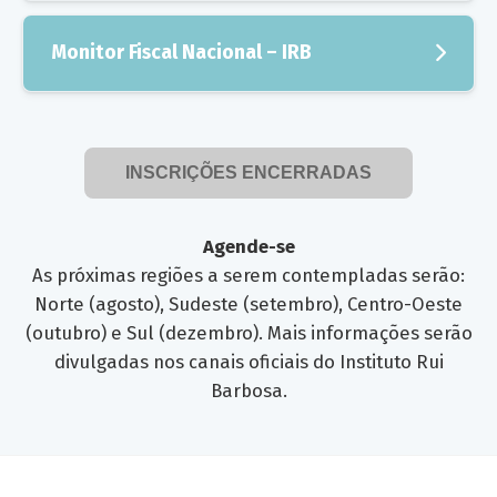
Estado do Mato Grosso do Sul (TCE-MS).
Apresentação – Prof. Dr. Paulo Matos – Diretor da
Faculdade de Economia, Administração, Atuária e
Monitor Fiscal Nacional – IRB
Contabilidade da Universidade Federal do Ceará
(FEAAC-UFC).
Apresentação – Prof. Dr. Raimir Holanda –
Coordenador de Pesquisa, Inovação e Gestão da
Informação do Instituto Plácido Castelo (IPC - TCE
INSCRIÇÕES ENCERRADAS
Ceará).
Agende-se
As próximas regiões a serem contempladas serão:
Norte (agosto), Sudeste (setembro), Centro-Oeste
(outubro) e Sul (dezembro). Mais informações serão
divulgadas nos canais oficiais do Instituto Rui
Barbosa.