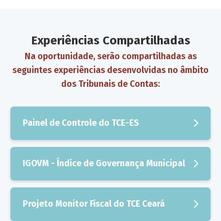
Experiências Compartilhadas
Na oportunidade, serão compartilhadas as
seguintes experiências desenvolvidas no âmbito
dos Tribunais de Contas:
Painel de Controle do TCE-ES
Apresentação – Conselheiro Rodrigo Chamoun –
Presidente do Tribunal de Contas do Estado do
IGOVM - Índice de Governança Municipal
Espírito Santo (TCE-ES).
Apresentação – Douglas Avedikian – Chefe da Área de
Planejamento Estratégico, Gestão de Riscos,
Projeto Monitor Fiscal do TCE Ceará
Compliance
e Projetos do Tribunal de Contas do