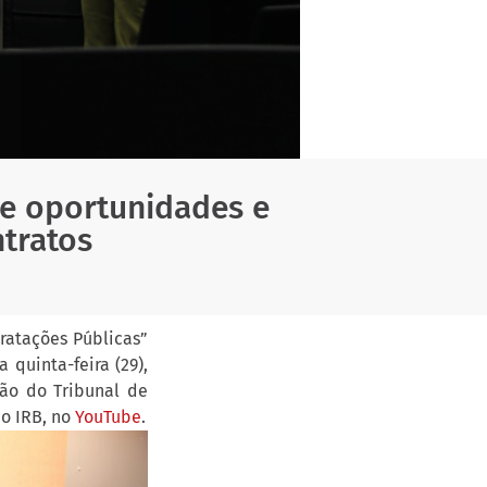
re oportunidades e
ntratos
ratações Públicas”
 quinta-feira (29),
tão do Tribunal de
do IRB, no
YouTube
.