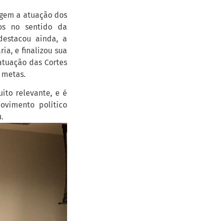
egem a atuação dos
os no sentido da
destacou ainda, a
a, e finalizou sua
atuação das Cortes
 metas.
ito relevante, e é
ovimento político
.