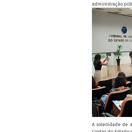
administração públ
A solenidade de a
Contas do Estado d