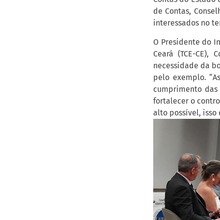
de Contas, Consel
interessados no t
O Presidente do In
Ceará (TCE-CE), 
necessidade da bo
pelo exemplo. “As
cumprimento das l
fortalecer o cont
alto possível, iss