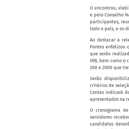
O encontrou, viabi
e pelo Conselho N
participantes, reu
todo o país, e os 
Ao destacar a re
Pontes enfatizou 
que serão realiza
IRB, bem como o c
200 e 2000 que tra
Serão disponibil
critérios de seleç
Contas indicará d
apresentados na r
O cronograma de 
servidores recebe
candidatos deverã