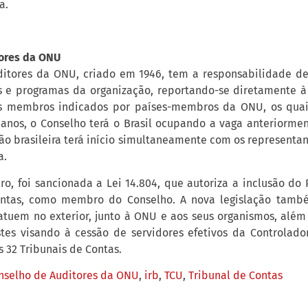
a.
ores da ONU
itores da ONU, criado em 1946, tem a responsabilidade de
s e programas da organização, reportando-se diretamente à
s membros indicados por países-membros da ONU, os quais
anos, o Conselho terá o Brasil ocupando a vaga anteriorme
ção brasileira terá início simultaneamente com os representa
a.
ro, foi sancionada a Lei 14.804, que autoriza a inclusão do
antas, como membro do Conselho. A nova legislação també
atuem no exterior, junto à ONU e aos seus organismos, além
stes visando à cessão de servidores efetivos da Controlado
 32 Tribunais de Contas.
nselho de Auditores da ONU
,
irb
,
TCU
,
Tribunal de Contas