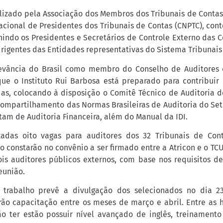
lizado pela Associação dos Membros dos Tribunais de Contas 
acional de Presidentes dos Tribunais de Contas (CNPTC), con
nindo os Presidentes e Secretários de Controle Externo das 
dirigentes das Entidades representativas do Sistema Tribunais
levância do Brasil como membro do Conselho de Auditores 
que o Instituto Rui Barbosa está preparado para contribuir
das, colocando à disposição o Comitê Técnico de Auditoria d
ompartilhamento das Normas Brasileiras de Auditoria do Set
tam de Auditoria Financeira, além do Manual da IDI.
izadas oito vagas para auditores dos 32 Tribunais de Con
ão constarão no convênio a ser firmado entre a Atricon e o TC
ois auditores públicos externos, com base nos requisitos de
eunião.
trabalho prevê a divulgação dos selecionados no dia 23
rão capacitação entre os meses de março e abril. Entre as 
o ter estão possuir nível avançado de inglês, treinament