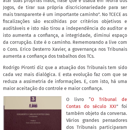
atar suas próprias mãos, frase que é usada em Teoria dos
Jogos, de tirar sua própria discricionariedade para ser
mais transparente é um importante caminho”. No TCECE as
fiscalizações são escolhidas por critérios objetivos e
auditáveis e isto não tirou a independência do auditor e
isto aumenta a confiança, a integridade, diminui espaço
da corrupção. Este é o caminho. Rememorando a live com
o Cons. Erico Desterro Xavier, a governança nos Tribunais
aumenta a confiança dos trabalhos dos TCs.
Rodrigo Pironti diz que a atuação dos Tribunais tem sido
cada vez mais dialógica. E esta evolução faz com que se
reduza a assimetria de informações. E, com isto, há uma
maior aceitação do controle e maior confiança.
O livro “
O Tribunal de
Contas do século XXI
” foi
também objeto da conversa.
Vários grandes pensadores
dos Tribunais participaram