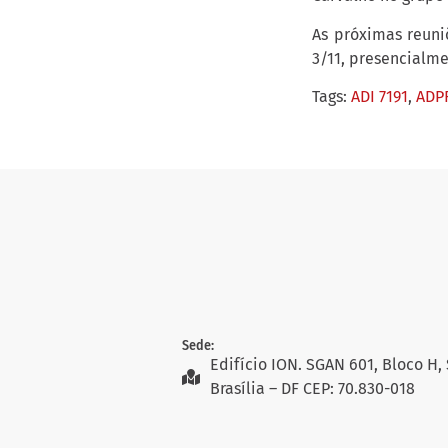
As próximas reuniõ
3/11, presencialmen
Tags:
ADI 7191
,
ADP
Sede:
Edifício ION. SGAN 601, Bloco H, 
Brasília – DF CEP: 70.830-018