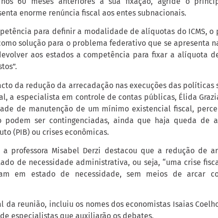
 nos 60 meses anteriores à sua fixação, agride o princ
senta enorme renúncia fiscal aos entes subnacionais.
petência para definir a modalidade de alíquotas do ICMS, o 
como solução para o problema federativo que se apresenta na
 devolver aos estados a competência para fixar a alíquota 
tos”.
acto da redução da arrecadação nas execuções das políticas s
ral, a especialista em controle de contas públicas, Élida Graz
ade de manutenção de um mínimo existencial fiscal, perce
 podem ser contingenciadas, ainda que haja queda de 
uto (PIB) ou crises econômicas.
a professora Misabel Derzi destacou que a redução de a
ado de necessidade administrativa, ou seja, “uma crise fisc
cam em estado de necessidade, sem meios de arcar c
al da reunião, incluiu os nomes dos economistas Isaias Coelh
de especialistas que auxiliarão os debates.