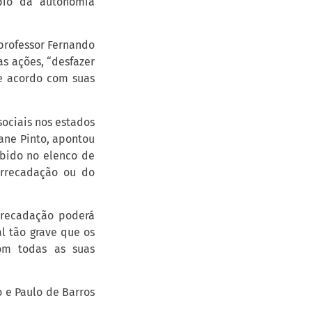
ípio da autonomia
professor Fernando
s ações, “desfazer
de acordo com suas
ociais nos estados
iane Pinto, apontou
bido no elenco de
arrecadação ou do
rrecadação poderá
al tão grave que os
om todas as suas
o e Paulo de Barros