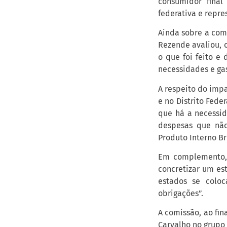
consumidor final
federativa e repre
Ainda sobre a com
Rezende avaliou, 
o que foi feito e
necessidades e gas
A respeito do imp
e no Distrito Fede
que há a necessid
despesas que não
Produto Interno Br
Em complemento, 
concretizar um est
estados se colo
obrigações”.
A comissão, ao fin
Carvalho no grupo 