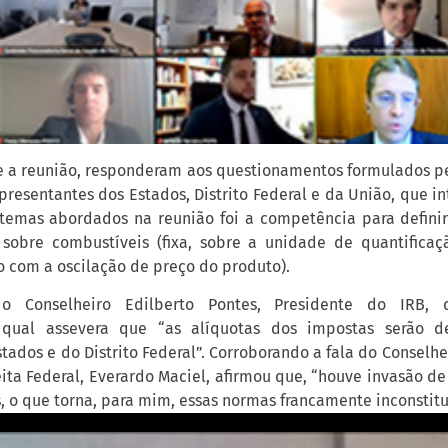
e a reunião, responderam aos questionamentos formulados pe
presentantes dos Estados, Distrito Federal e da União, que i
temas abordados na reunião foi a competência para defini
sobre combustíveis (fixa, sobre a unidade de quantificaç
o com a oscilação de preço do produto).
 o Conselheiro Edilberto Pontes, Presidente do IRB, 
o qual assevera que “as alíquotas dos impostas serão d
tados e do Distrito Federal”. Corroborando a fala do Conselhei
eita Federal, Everardo Maciel, afirmou que, “houve invasão d
s, o que torna, para mim, essas normas francamente inconstitu