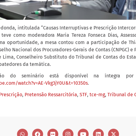
onda, intitulada “Causas Interruptivas e Prescrição Interco
, teve como moderadora Maria Tereza Fonseca Dias, Assess
na oportunidade, a mesa contou com a participação de Thi
selho Nacional dos Procuradores-Gerais de Contas (CNPGC) e 
ue Lima, Conselheiro Substituto do Tribunal de Contas do Est
batedores da temática.
ção do seminário está disponível na íntegra por
ube.com/watch?v=AE-Vkg3jY0U&t=10350s
.
Prescrição
,
Pretensão Ressarcitória
,
STF
,
tce-mg
,
Tribunal de 