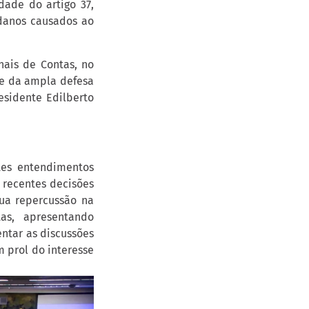
dade do artigo 37,
 danos causados ao
ais de Contas, no
 e da ampla defesa
esidente Edilberto
tes entendimentos
 recentes decisões
ua repercussão na
as, apresentando
ntar as discussões
m prol do interesse