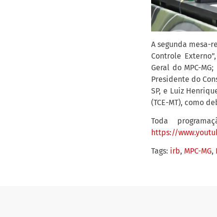
A segunda mesa-red
Controle Externo”
Geral do MPC-MG; 
Presidente do Con
SP, e Luiz Henriq
(TCE-MT), como de
Toda programa
https://www.yout
Tags:
irb
,
MPC-MG
,