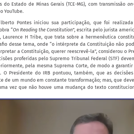
as do Estado de Minas Gerais (TCE-MG), com transmissão
on-
no YouTube.
lberto Pontes iniciou sua participação, que foi realizada
obra “
On Reading the Constitution
”, escrita pelo jurista amer
, Laurence H Tribe, que trata sobre a hermenêutica constit
afio desse tema, onde “o intérprete da Constituição não pod
rpretar a Constituição, querer reescrevê-la”, considerou o P
cisões proferidas pelo Supremo Tribunal Federal (STF) deve
eriormente, pela mesma Suprema Corte, de modo a garantir 
s. O Presidente do IRB pontuou, também, que as decisões
te de um mundo em constante transformação; mas, que deve
 uma vez que não houve uma mudança do texto constitucion