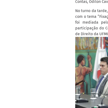
Contas, Odilon Cava
No turno da tarde
com o tema “Fixaç
foi mediada pel
participação do C
de Direito da UFMG