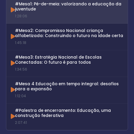
#Mesa1: Pé-de-meia: valorizando a educação da
juventude
1:28:06
#Mesa2: Compromisso Nacional criança
alfabetizada: Construindo o futuro na idade certa
1:45:18
#Mesa3: Estratégia Nacional de Escolas
Conectadas: O futuro é para todos
1:34:56
#Mesa 4 Educação em tempo integral: desafios
para a expansão
1:12:04
#Palestra de encerramento: Educação, uma
construção federativa
2:07:41