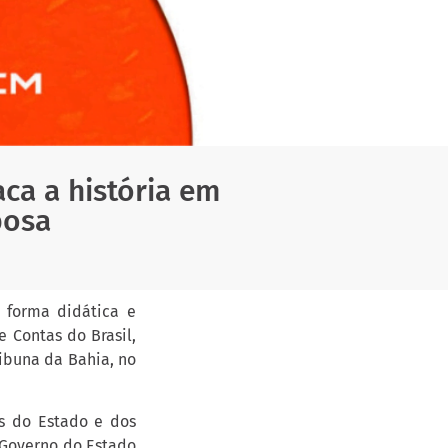
aca a história em
bosa
 forma didática e
e Contas do Brasil,
ibuna da Bahia, no
s do Estado e dos
e Governo do Estado