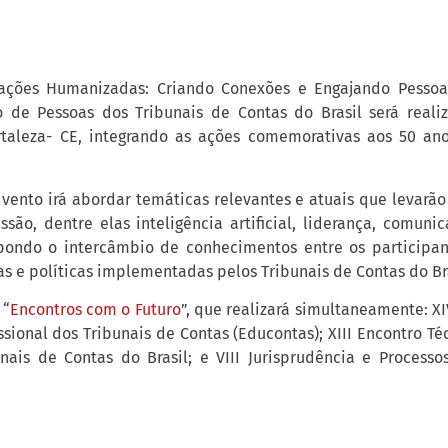
ções Humanizadas: Criando Conexões e Engajando Pessoas”
 de Pessoas dos Tribunais de Contas do Brasil será reali
aleza- CE, integrando as ações comemorativas aos 50 anos
vento irá abordar temáticas relevantes e atuais que levarão 
ssão, dentre elas inteligência artificial, liderança, comun
ondo o intercâmbio de conhecimentos entre os participant
as e políticas implementadas pelos Tribunais de Contas do Bra
 “
Encontros com o Futuro
”, que realizará simultaneamente: X
sional dos Tribunais de Contas (Educontas); XIII Encontro T
nais de Contas do Brasil; e VIII Jurisprudência e Processo