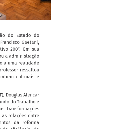
ção do Estado do
Francisco Gaetani,
tivo 200”. Em sua
ou a administração
ro a uma realidade
professor ressaltou
ambém culturais e
T), Douglas Alencar
undo do Trabalho e
as transformações
 as relações entre
entos da reforma