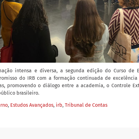
ção intensa e diversa, a segunda edição do Curso de 
romisso do IRB com a formação continuada de excelênci
as, promovendo o diálogo entre a academia, o Controle Ex
úblico brasileiro.
erno
,
Estudos Avançados
,
irb
,
Tribunal de Contas