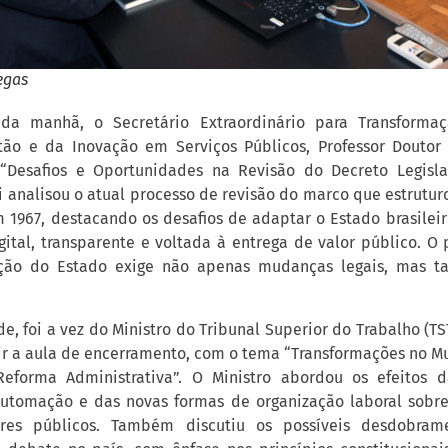
egas
da manhã, o Secretário Extraordinário para Transforma
tão e da Inovação em Serviços Públicos, Professor Doutor 
 “Desafios e Oportunidades na Revisão do Decreto Legisla
i analisou o atual processo de revisão do marco que estrutur
m 1967, destacando os desafios de adaptar o Estado brasilei
ital, transparente e voltada à entrega de valor público. O 
ção do Estado exige não apenas mudanças legais, mas t
e, foi a vez do Ministro do Tribunal Superior do Trabalho (TS
ir a aula de encerramento, com o tema “Transformações no M
eforma Administrativa”. O Ministro abordou os efeitos d
automação e das novas formas de organização laboral sobre
ores públicos. Também discutiu os possíveis desdobram