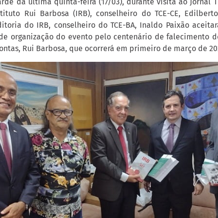
rde da última quinta-feira (17/03), durante visita ao Jornal 
tituto Rui Barbosa (IRB), conselheiro do TCE-CE, Edilbert
itoria do IRB, conselheiro do TCE-BA, Inaldo Paixão aceita
 de organização do evento pelo centenário de falecimento do
ontas, Rui Barbosa, que ocorrerá em primeiro de março de 20