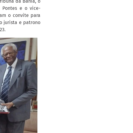
Tribuna da Bahia, o
o Pontes e o vice-
ram o convite para
 jurista e patrono
23.