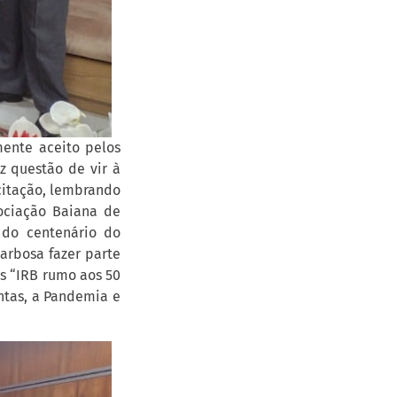
mente aceito pelos
ez questão de vir à
citação, lembrando
sociação Baiana de
 do centenário do
Barbosa fazer parte
os “IRB rumo aos 50
ntas, a Pandemia e