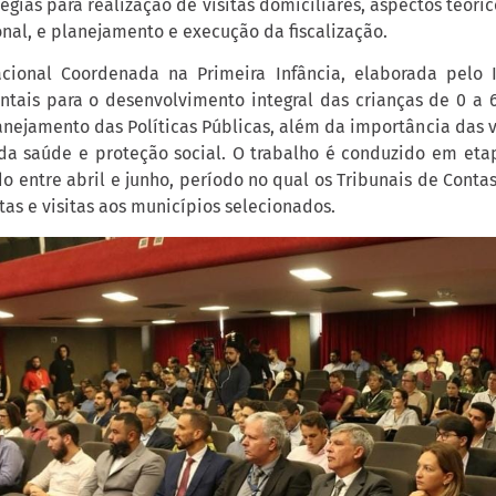
gias para realização de visitas domiciliares, aspectos teóric
nal, e planejamento e execução da fiscalização.
cional Coordenada na Primeira Infância, elaborada pelo I
tais para o desenvolvimento integral das crianças de 0 a 6
nejamento das Políticas Públicas, além da importância das v
a saúde e proteção social. O trabalho é conduzido em eta
 entre abril e junho, período no qual os Tribunais de Contas
tas e visitas aos municípios selecionados.