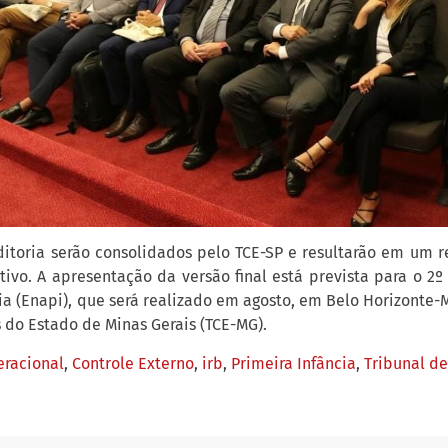
itoria serão consolidados pelo TCE-SP e resultarão em um re
ivo. A apresentação da versão final está prevista para o 2º
ia (Enapi), que será realizado em agosto, em Belo Horizonte
 do Estado de Minas Gerais (TCE-MG).
eracional
,
Controle Externo
,
irb
,
Primeira Infância
,
Tribunal de