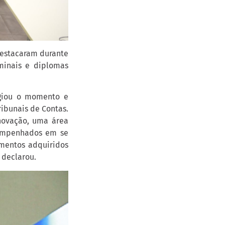
destacaram durante
minais e diplomas
tigiou o momento e
ibunais de Contas.
Inovação, uma área
 empenhados em se
mentos adquiridos
 declarou.