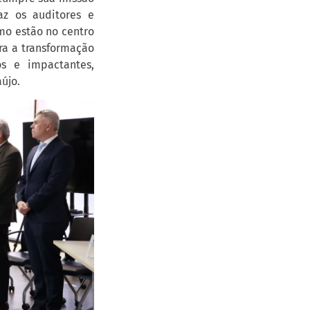
az os auditores e
mo estão no centro
ra a transformação
os e impactantes,
újo.