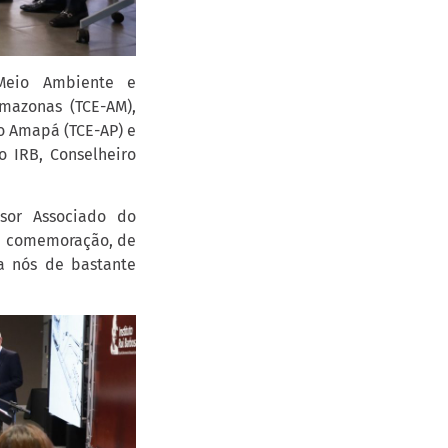
 Meio Ambiente e
mazonas (TCE-AM),
do Amapá (TCE-AP) e
 IRB, Conselheiro
sor Associado do
e comemoração, de
a nós de bastante