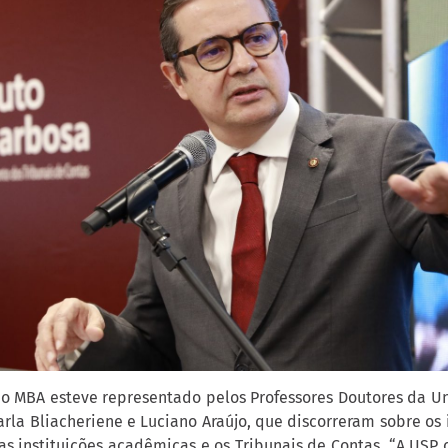
o MBA esteve representado pelos Professores Doutores da U
arla Bliacheriene e Luciano Araújo, que discorreram sobre os
 as instituições acadêmicas e os Tribunais de Contas. “A USP