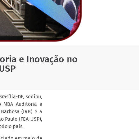
oria e Inovação no
-USP
rasília-DF, sediou,
o MBA Auditoria e
 Barbosa (IRB) e a
o Paulo (FEA-USP),
odo o país.
niciado em maio de