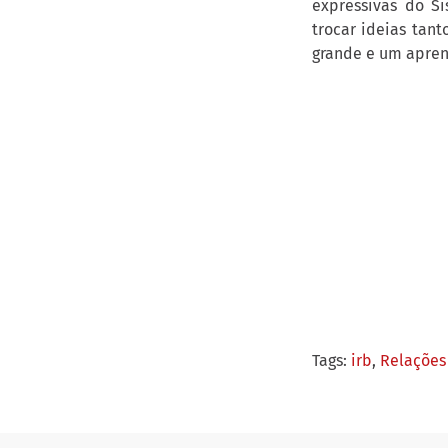
expressivas do S
trocar ideias tan
grande e um apre
Tags:
irb
,
Relações 