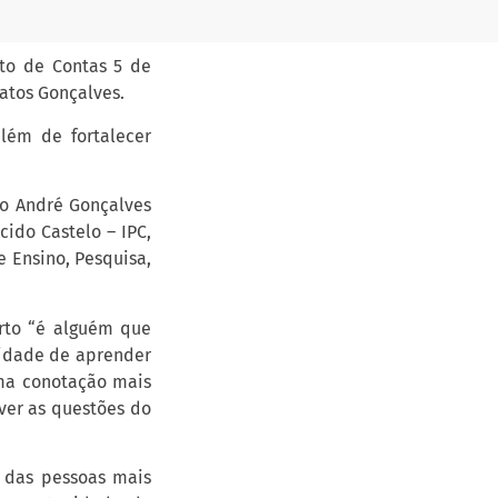
uto de Contas 5 de
atos Gonçalves.
além de fortalecer
ro André Gonçalves
cido Castelo – IPC,
e Ensino, Pesquisa,
erto “é alguém que
nidade de aprender
uma conotação mais
ver as questões do
a das pessoas mais