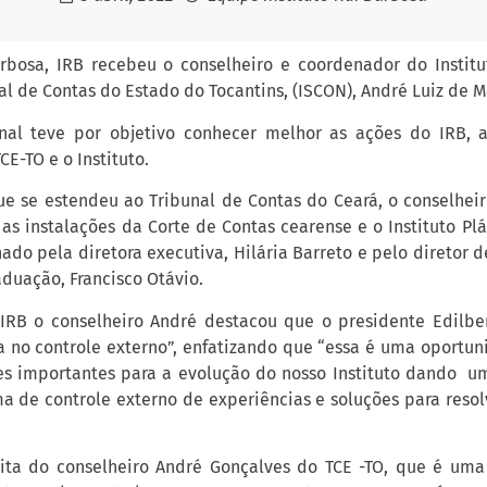
arbosa, IRB recebeu o conselheiro e coordenador do Instit
l de Contas do Estado do Tocantins, (ISCON), André Luiz de M
ional teve por objetivo conhecer melhor as ações do IRB, 
CE-TO e o Instituto.
que se estendeu ao Tribunal de Contas do Ceará, o conselhei
as instalações da Corte de Contas cearense e o Instituto Plá
ado pela diretora executiva, Hilária Barreto e pelo diretor d
duação, Francisco Otávio.
 IRB o conselheiro André destacou que o presidente Edilb
a no controle externo”, enfatizando que “essa é uma oportu
es importantes para a evolução do nosso Instituto dando 
ma de controle externo de experiências e soluções para resol
sita do conselheiro André Gonçalves do TCE -TO, que é um