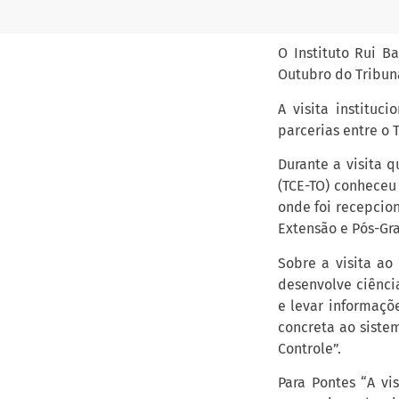
O Instituto Rui B
Outubro do Tribuna
A visita instituc
parcerias entre o T
Durante a visita 
(TCE-TO) conheceu 
onde foi recepcion
Extensão e Pós-Gra
Sobre a visita ao
desenvolve ciênci
e levar informaçõ
concreta ao siste
Controle”.
Para Pontes “A vi