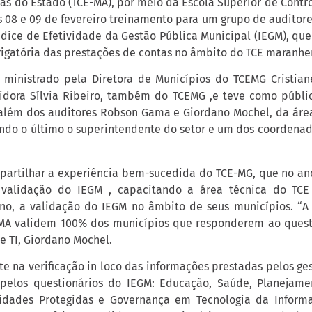
as do Estado (TCE-MA), por meio da Escola Superior de Contro
 08 e 09 de fevereiro treinamento para um grupo de auditore
dice de Efetividade da Gestão Pública Municipal (IEGM), que
rigatória das prestações de contas no âmbito do TCE maranhe
 ministrado pela Diretora de Municípios do TCEMG Cristia
vidora Sílvia Ribeiro, também do TCEMG ,e teve como públi
 além dos auditores Robson Gama e Giordano Mochel, da áre
sendo o último o superintendente do setor e um dos coordenad
mpartilhar a experiência bem-sucedida do TCE-MG, que no an
validação do IEGM , capacitando a área técnica do TC
no, a validação do IEGM no âmbito de seus municípios. “A
MA validem 100% dos municípios que responderem ao questi
e TI, Giordano Mochel.
te na verificação in loco das informações prestadas pelos ge
pelos questionários do IEGM: Educação, Saúde, Planejamen
idades Protegidas e Governança em Tecnologia da Informa