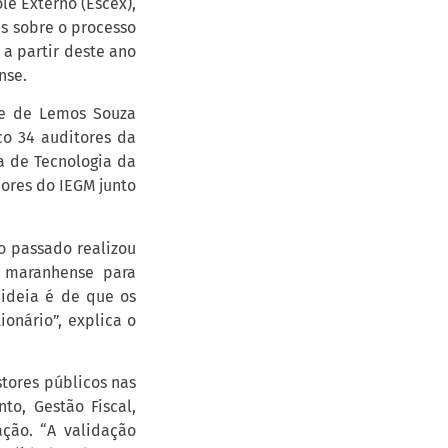
le Externo (Escex),
s sobre o processo
 a partir deste ano
nse.
ne de Lemos Souza
co 34 auditores da
a de Tecnologia da
ores do IEGM junto
o passado realizou
E maranhense para
 ideia é de que os
onário”, explica o
stores públicos nas
to, Gestão Fiscal,
ção. “A validação