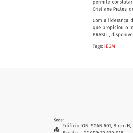
permite constatar
Cristiane Prates, 
Com a liderança d
que propiciou o m
BRASIL , disponíve
Tags:
IEGM
Sede:
Edifício ION. SGAN 601, Bloco H, 
Brasília – DF CEP: 70.830-018