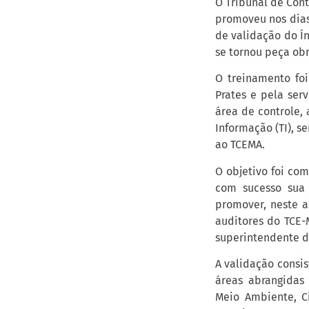
O Tribunal de Cont
promoveu nos dias
de validação do Ín
se tornou peça ob
O treinamento foi
Prates e pela ser
área de controle,
Informação (TI), 
ao TCEMA.
O objetivo foi co
com sucesso sua 
promover, neste a
auditores do TCE-
superintendente d
A validação consis
áreas abrangidas 
Meio Ambiente, C