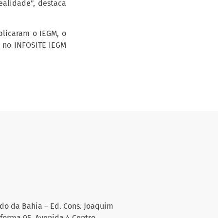
ealidade”, destaca
plicaram o IEGM, o
l no INFOSITE IEGM
do da Bahia – Ed. Cons. Joaquim
aforma 05, Avenida 4 Centro