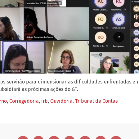
os servirão para dimensionar as dificuldades enfrentadas e m
ubsidiará as próximas ações do GT.
rno
,
Corregedoria
,
irb
,
Ouvidoria
,
Tribunal de Contas