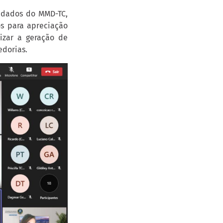
idados do MMD-TC,
zos para apreciação
lizar a geração de
edorias.