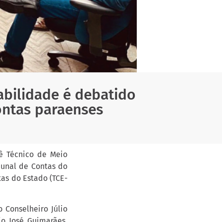
abilidade é debatido
ontas paraenses
tê Técnico de Meio
bunal de Contas do
tas do Estado (TCE-
 Conselheiro Júlio
io José Guimarães,