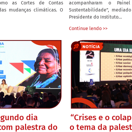
 como as Cortes de Contas
acompanharam o Painel 
das mudanças climáticas. O
Sustentabilidade”, mediado
Presidente do Instituto...
Continue lendo >>
egundo dia
“Crises e o cola
com palestra do
o tema da pales