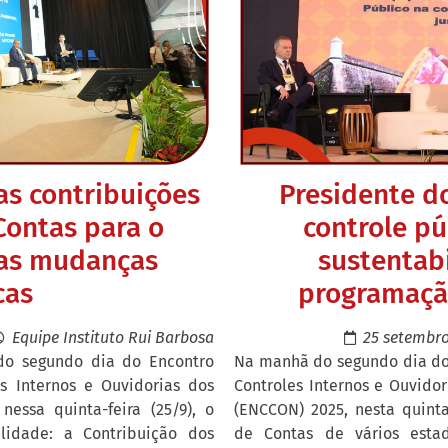
as contribuições
Presidente d
Contas para o
controle pú
as mudanças
sustentab
cas
programaçã
Equipe Instituto Rui Barbosa
25 setembro
do segundo dia do Encontro
Na manhã do segundo dia do 
es Internos e Ouvidorias dos
Controles Internos e Ouvidor
nessa quinta-feira (25/9), o
(ENCCON) 2025, nesta quinta
lidade: a Contribuição dos
de Contas de vários estad