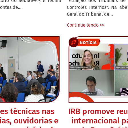
ório do Sebrae-AP, e reuniu
“Atuação dos Tribunais de 
ontas de...
Controles Internos”. Na abe
Geral do Tribunal de...
Continue lendo >>
es técnicas nas
IRB promove reu
ias, ouvidorias e
internacional p