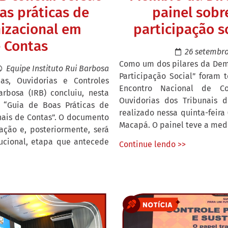
oas práticas de
painel sobr
izacional em
participação s
e Contas
26 setembro
Como um dos pilares da Demo
Equipe Instituto Rui Barbosa
Participação Social” foram
as, Ouvidorias e Controles
Encontro Nacional de Cor
arbosa (IRB) concluiu, nesta
Ouvidorias dos Tribunais 
do “Guia de Boas Práticas de
realizado nessa quinta-feira
nais de Contas”. O documento
Macapá. O painel teve a medi
ação e, posteriormente, será
ucional, etapa que antecede
Continue lendo >>