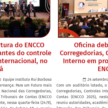
rtura do ENCCO
Oficina de
antes do controle
Corregedorias, 
nternacional, no
Interno em pr
á
EN
Equipe Instituto Rui Barbosa
24 setembro
ernança: Para um Futuro mais
Com um auditório lotado, o
o Nacional das Corregedorias,
Corregedorias, Controles In
s Tribunais de Contas (ENCCO
Contas (ENCCO 2025), nesta
te, nessa quarta-feira (24/9),
reuniu autoridades, acadêmi