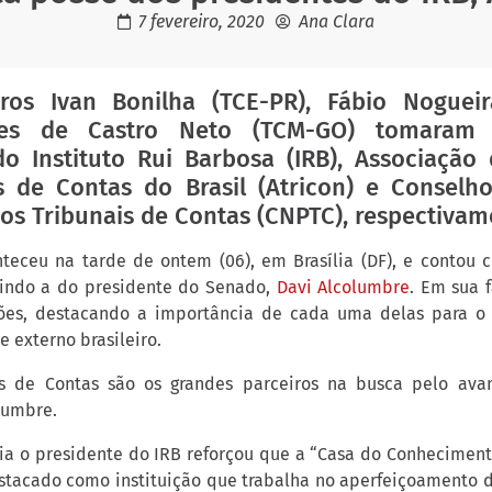
7 fevereiro, 2020
Ana Clara
ros Ivan Bonilha (TCE-PR), Fábio Noguei
ves de Castro Neto (TCM-GO) tomaram
do Instituto Rui Barbosa (IRB), Associaçã
s de Contas do Brasil (Atricon) e Conselh
os Tribunais de Contas (CNPTC), respectivam
teceu na tarde de ontem (06), em Brasília (DF), e contou
uindo a do presidente do Senado,
Davi Alcolumbre
. Em sua f
ções, destacando a importância de cada uma delas para o 
e externo brasileiro.
is de Contas são os grandes parceiros na busca pelo avan
lumbre.
ia o presidente do IRB reforçou que a “Casa do Conheciment
stacado como instituição que trabalha no aperfeiçoamento 