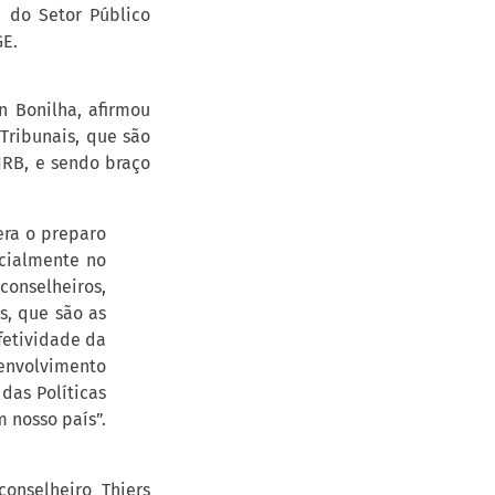
a do Setor Público
GE.
n Bonilha, afirmou
Tribunais, que são
IRB, e sendo braço
era o preparo
ecialmente no
conselheiros,
os, que são as
Efetividade da
senvolvimento
das Políticas
m nosso país”.
onselheiro Thiers