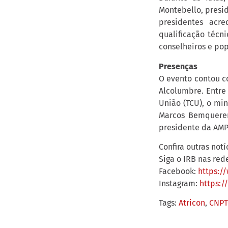
Montebello, presi
presidentes acr
qualificação técn
conselheiros e po
Presenças
O evento contou c
Alcolumbre. Entre 
União (TCU), o mi
Marcos Bemquerer 
presidente da AMP
Confira outras not
Siga o IRB nas rede
Facebook:
https:/
Instagram:
https:/
Tags:
Atricon
,
CNPT