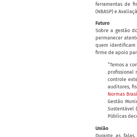
ferramentas de fi
(NBASP) e Avaliaçã
Futuro
Sobre a gestão do
permanecer atento
quem identificam 
firme de apoio par
“Temos a con
profissional
controle ext
auditores, fi
Normas Brasi
Gestão Munic
Sustentável 
Públicas deco
União
Durante as falas