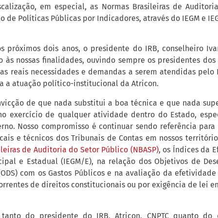
scalização, em especial, as Normas Brasileiras de Auditori
o de Políticas Públicas por Indicadores, através do IEGM e IE
s próximos dois anos, o presidente do IRB, conselheiro Iva
 às nossas finalidades, ouvindo sempre os presidentes dos 
as reais necessidades e demandas a serem atendidas pelo 
a a atuação político-institucional da Atricon.
vicção de que nada substitui a boa técnica e que nada sup
 no exercício de qualquer atividade dentro do Estado, esp
erno. Nosso compromisso é continuar sendo referência para 
scais e técnicos dos Tribunais de Contas em nossos territóri
leiras de Auditoria do Setor Público (NBASP)
, os Índices da 
ipal e Estadual (IEGM/E), na relação dos Objetivos de De
(ODS) com os Gastos Públicos e na avaliação da efetividade 
rrentes de direitos constitucionais ou por exigência de lei e
, tanto do presidente do IRB, Atricon, CNPTC quanto do c