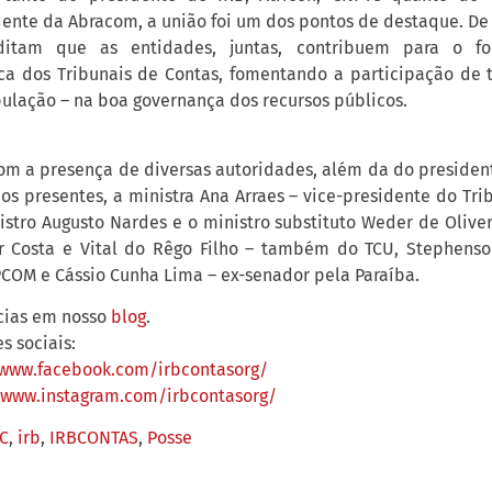
dente da Abracom, a união foi um dos pontos de destaque. De
editam que as entidades, juntas, contribuem para o fo
ica dos Tribunais de Contas, fomentando a participação de t
pulação – na boa governança dos recursos públicos.
om a presença de diversas autoridades, além da do presiden
os presentes, a ministra Ana Arraes – vice-presidente do Tr
nistro Augusto Nardes e o ministro substituto Weder de Olive
Costa e Vital do Rêgo Filho – também do TCU, Stephenson 
COM e Cássio Cunha Lima – ex-senador pela Paraíba.
ícias em nosso
blog
.
s sociais:
/www.facebook.com/irbcontasorg/
/www.instagram.com/irbcontasorg/
C
,
irb
,
IRBCONTAS
,
Posse