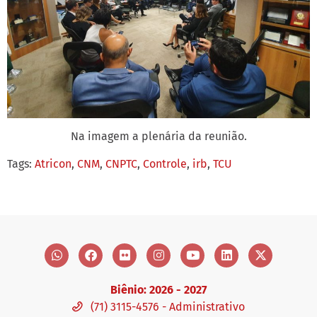
Na imagem a plenária da reunião.
Tags:
Atricon
,
CNM
,
CNPTC
,
Controle
,
irb
,
TCU
Biênio: 2026 - 2027
(71) 3115-4576 - Administrativo