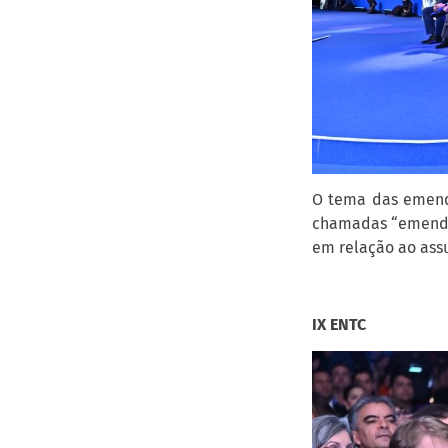
O tema das emenda
chamadas “emendas
em relação ao ass
IX ENTC