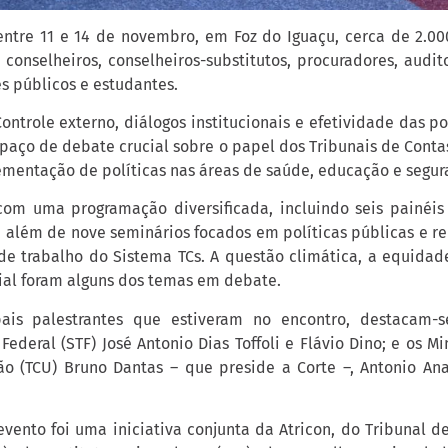
entre 11 e 14 de novembro, em Foz do Iguaçu, cerca de 2.00
 conselheiros, conselheiros-substitutos, procuradores, audito
es públicos e estudantes.
ntrole externo, diálogos institucionais e efetividade das pol
spaço de debate crucial sobre o papel dos Tribunais de Conta
ementação de políticas nas áreas de saúde, educação e segur
om uma programação diversificada, incluindo seis painéis
, além de nove seminários focados em políticas públicas e r
de trabalho do Sistema TCs. A questão climática, a equidade
icial foram alguns dos temas em debate.
pais palestrantes que estiveram no encontro, destacam-s
ederal (STF) José Antonio Dias Toffoli e Flávio Dino; e os Mi
o (TCU) Bruno Dantas – que preside a Corte –, Antonio An
evento foi uma iniciativa conjunta da Atricon, do Tribunal d