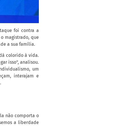
taque foi contra a
u o magistrado, que
de a sua família.
dá colorido à vida.
ar isso”, analisou.
ndividualismo, um
çam, interajam e
.
la não comporta o
usemos a liberdade