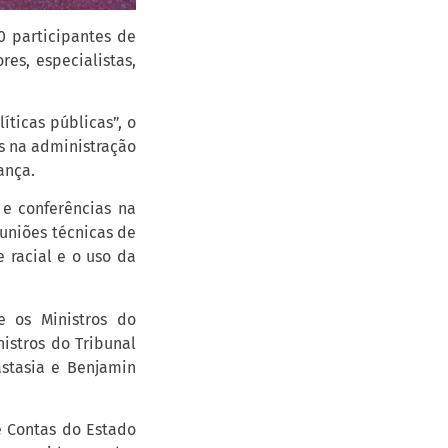
0 participantes de
res, especialistas,
íticas públicas”, o
s na administração
ança.
 e conferências na
euniões técnicas de
 racial e o uso da
e os Ministros do
nistros do Tribunal
astasia e Benjamin
e Contas do Estado