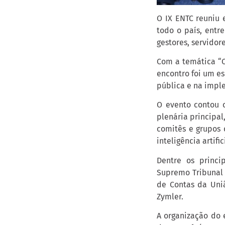
O IX ENTC reuniu 
todo o país, entre
gestores, servidor
Com a temática “Co
encontro foi um e
pública e na impl
O evento contou c
plenária principal
comitês e grupos 
inteligência artif
Dentre os princi
Supremo Tribunal F
de Contas da Uniã
Zymler.
A organização do 