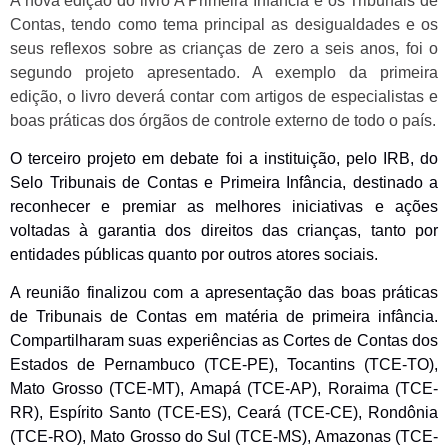
A nova edição do livro A Primeira Infância e os Tribunais de
Contas, tendo como tema principal as desigualdades e os
seus reflexos sobre as crianças de zero a seis anos, foi o
segundo projeto apresentado. A exemplo da primeira
edição, o livro deverá contar com artigos de especialistas e
boas práticas dos órgãos de controle externo de todo o país.
O terceiro projeto em debate f
oi a
instituição, pelo IR
B
, do
Selo Tribunais de Contas e Primeira Infância, destinado a
reconhecer e premiar as melhores iniciativas e ações
voltadas à garantia dos direitos das crianças, tanto por
entidades públicas quanto por outros atores sociais.
A
reunião finalizou com a
apresentação das boas práticas
de
T
ribunais de
C
ontas em matéria de primeira infância.
Compartilharam suas experiências as Cortes de Contas dos
Estados de
Pernambuco
(TCE-PE)
, Tocantins
(TCE-TO)
,
Mato Grosso
(TCE-MT)
, Amapá
(TCE-AP)
, Roraima
(TCE-
RR)
, Espírito Santo
(TCE-ES)
, Ceará
(TCE-CE)
, Rondônia
(TCE-RO)
, Mato Grosso do Sul
(TCE-MS)
, Amazonas
(TCE-