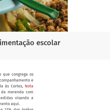
alimentação escolar
o que congrega os
e acompanhamento e
da às Cortes,
Nota
a da merenda com
medidas visando a
mento aqui.
de 23% dos órgãos