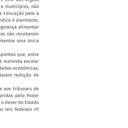
 e municípios, não
da Educação para a
ndice é alarmante,
gurança alimentar
unos não receberam
imentos uma única
apontou que, entre
 à merenda escolar
ldades econômicas.
ntaram redução de
a aos tribunais de
pridas pelo Poder
ce o dever do Estado
 leis federais nº