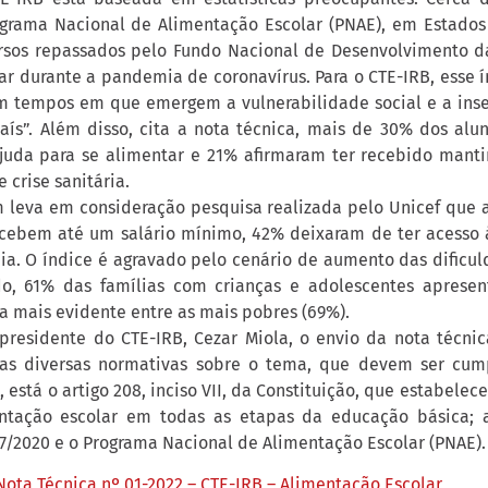
grama Nacional de Alimentação Escolar (PNAE), em Estados
ursos repassados pelo Fundo Nacional de Desenvolvimento 
ar durante a pandemia de coronavírus. Para o CTE-IRB, esse í
 tempos em que emergem a vulnerabilidade social e a inse
país”. Além disso, cita a nota técnica, mais de 30% dos al
juda para se alimentar e 21% afirmaram ter recebido mant
 crise sanitária.
leva em consideração pesquisa realizada pelo Unicef que 
ecebem até um salário mínimo, 42% deixaram de ter acesso
a. O índice é agravado pelo cenário de aumento das dificu
o, 61% das famílias com crianças e adolescentes aprese
a mais evidente entre as mais pobres (69%).
residente do CTE-IRB, Cezar Miola, o envio da nota técnic
 as diversas normativas sobre o tema, que devem ser cum
, está o artigo 208, inciso VII, da Constituição, que estabele
ntação escolar em todas as etapas da educação básica; as
87/2020 e o Programa Nacional de Alimentação Escolar (PNAE).
Nota Técnica nº 01-2022 – CTE-IRB – Alimentação Escolar