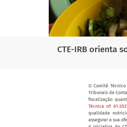
CTE-IRB orienta so
O Comitê Técnico 
Tribunais de Cont
fiscalização quan
Técnica nº 01-20
qualidade nutric
assegurar a sua of
A iniciativa do C