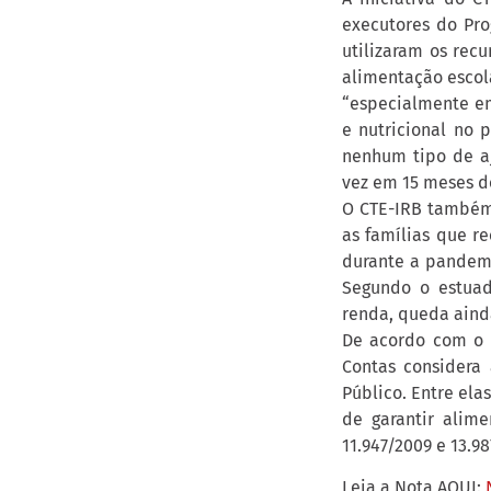
executores do Pro
utilizaram os rec
alimentação escol
“especialmente em
e nutricional no 
nenhum tipo de a
vez em 15 meses de
O CTE-IRB também 
as famílias que r
durante a pandemi
Segundo o estuad
renda, queda aind
De acordo com o p
Contas considera
Público. Entre elas
de garantir alime
11.947/2009 e 13.9
Leia a Nota AQUI: