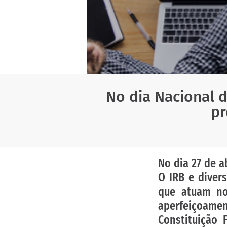
No dia Nacional d
p
No dia 27 de a
O IRB e diver
que atuam no
aperfeiçoam
Constituição 