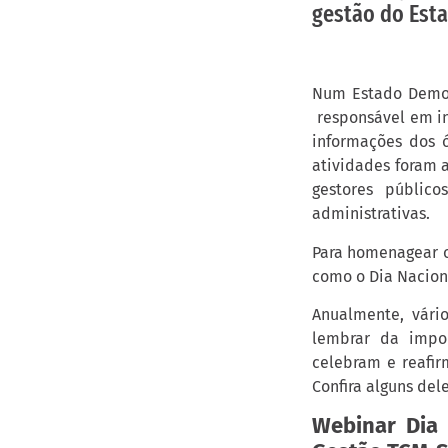
gestão do Esta
Num Estado Democr
responsável em in
informações dos ó
atividades foram a
gestores públic
administrativas.
Para homenagear o
como o Dia Naciona
Anualmente, vári
lembrar da impo
celebram e reafir
Confira alguns del
Webinar Dia 