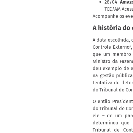
28/04
Amaz
TCE/AM Acess
Acompanhe os eve
A história do 
A data escolhida, 
Controle Externo
que um membro do
Ministro da Fazen
deu exemplo de es
na gestão públi
tentativa de deten
do Tribunal de Con
O então Presiden
do Tribunal de Con
ele – de um par
determinou que 
Tribunal de Con