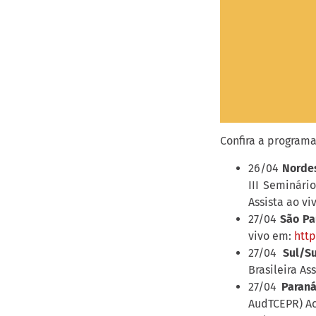
Confira a program
26/04
Nordes
III Seminári
Assista ao v
27/04
São Pa
vivo em:
http
27/04
Sul/S
Brasileira As
27/04
Paran
AudTCEPR) Ac