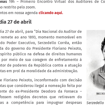
onas
19h – Primeiro Encontro Virtual dos Auditores de Co
o restrito pelo zoom.
ntos em nossa agenda
clicando aqui.
dia 27 de abril
dia 27 de abril, para “Dia Nacional do Auditor de
”, remete ao ano 1893, momento memorável em
 Poder Executivo, Serzedello Corrêa, então
da do governo do Presidente Floriano Peixoto,
pírito público na defesa de direitos humanos
ca por meio de sua coragem de enfretamento à
tor de poderes da República contra a atuação
tas em prol da moralidade da administração.
te Floriano Peixoto, inconformado com decisão
tas que considerou ilegal a nomeação feita por
ente do ex-Presidente Deodoro da Fonseca –
fossem redigidos decretos que retiravam do
tas a competência para impugnar despesas
Serzedello 