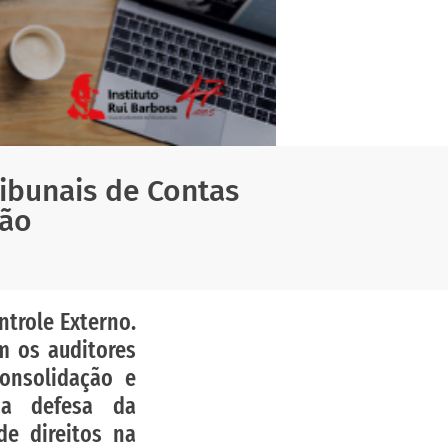
ribunais de Contas
ão
ntrole Externo.
m os auditores
onsolidação e
na defesa da
de direitos na