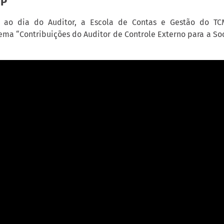
SP
ao dia do Auditor, a Escola de Contas e Gestão do T
ema “Contribuições do Auditor de Controle Externo para a Soc