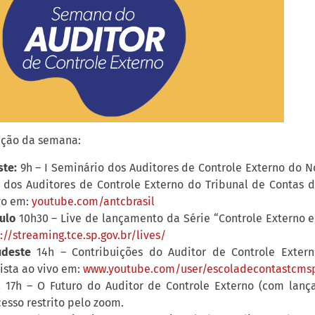
ação da semana:
te:
9h – I Seminário dos Auditores de Controle Externo do No
o dos Auditores de Controle Externo do Tribunal de Contas 
ivo em:
youtube.com/antcbrasil
ulo
10h30 – Live de lançamento da Série “Controle Externo e
://streaming.tce.sp.gov.br/lives/
udeste
14h – Contribuições do Auditor de Controle Exter
sista ao vivo em:
www.youtube.com/user/escoladecontastcms
á
17h – O Futuro do Auditor de Controle Externo (com lanç
esso restrito pelo zoom.