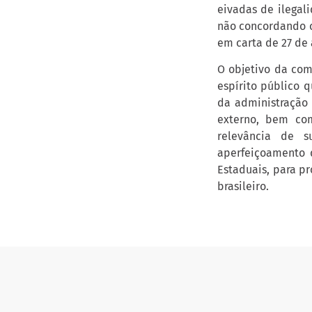
eivadas de ilegal
não concordando c
em carta de 27 de 
O objetivo da com
espírito público 
da administração 
externo, bem co
relevância de s
aperfeiçoamento d
Estaduais, para p
brasileiro.