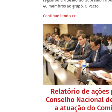
registrou a adesão do Supremo Tribun
40 membros ao grupo. O Pacto...
Continue lendo >>
Relatório de ações
Conselho Nacional de
a atuação do Comi