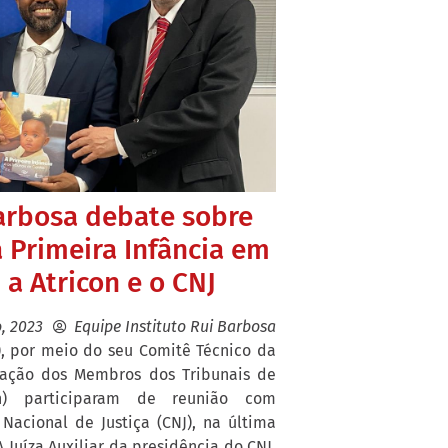
Barbosa debate sobre
 Primeira Infância em
a Atricon e o CNJ
, 2023
Equipe Instituto Rui Barbosa
B), por meio do seu Comitê Técnico da
ciação dos Membros dos Tribunais de
on) participaram de reunião com
Nacional de Justiça (CNJ), na última
 A Juíza Auxiliar da presidência do CNJ,