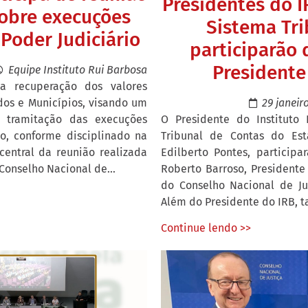
Presidentes do I
sobre execuções
Sistema Tri
 Poder Judiciário
participarão 
Presidente
Equipe Instituto Rui Barbosa
a recuperação dos valores
29 janeir
dos e Municípios, visando um
O Presidente do Instituto
a tramitação das execuções
Tribunal de Contas do Est
io, conforme disciplinado na
Edilberto Pontes, participa
central da reunião realizada
Roberto Barroso, Presidente
 Conselho Nacional de...
do Conselho Nacional de Just
Além do Presidente do IRB, t
Continue lendo >>