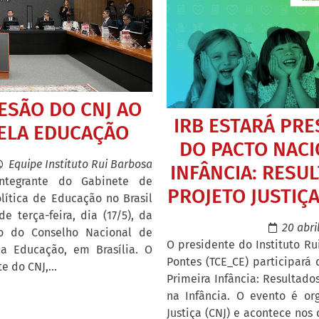
DESÃO DO CNJ AO
IRB ESTARÁ PR
ELA EDUCAÇÃO
DO PACTO NACI
Equipe Instituto Rui Barbosa
INFÂNCIA: RESU
integrante do Gabinete de
PROJETO JUSTIÇ
lítica de Educação no Brasil
e terça-feira, dia (17/5), da
20 abri
o do Conselho Nacional de
O presidente do Instituto Ru
la Educação, em Brasília. O
Pontes (TCE_CE) participará
 do CNJ,...
Primeira Infância: Resultado
na Infância. O evento é or
Justiça (CNJ) e acontece nos 