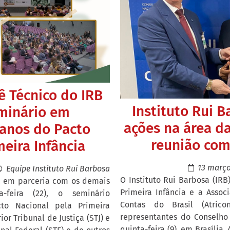
ê Técnico do IRB
Instituto Rui 
eminário em
ações na área da
anos do Pacto
reunião com 
meira Infância
13 março
Equipe Instituto Rui Barbosa
O Instituto Rui Barbosa (IR
), em parceria com os demais
Primeira Infância e a Asso
ta-feira (22), o seminário
Contas do Brasil (Atric
to Nacional pela Primeira
representantes do Conselho 
or Tribunal de Justiça (STJ) e
quinta-feira (9), em Brasília.