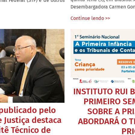
al Federal (STF) e de outros
Desembargadora Carmen Gonza
Continue lendo >>
INSTITUTO RUI 
PRIMEIRO SE
 publicado pelo
SOBRE A PRI
 Justiça destaca
ABORDARÁ O T
tê Técnico de
PR