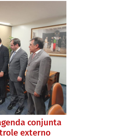
agenda conjunta
trole externo